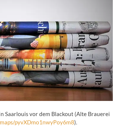
n Saarlouis vor dem Blackout (Alte Brauerei
.gl/maps/pyvXDmo1nwyPoy6m8
).