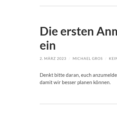
Die ersten An
ein
2. MÄRZ 2023
/
MICHAEL GROS
/
KEI
Denkt bitte daran, euch anzumelden
damit wir besser planen können.