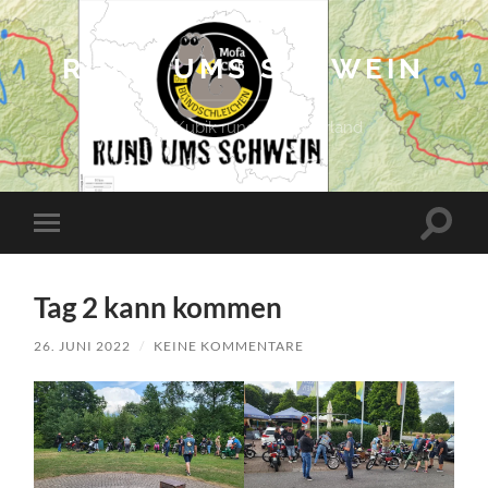
RUND UMS SCHWEIN
Mit 50 Kubik rund ums Saarland
Suchfe
Mobile-
ein-/a
Menü
ein-/ausblenden
Tag 2 kann kommen
26. JUNI 2022
/
KEINE KOMMENTARE